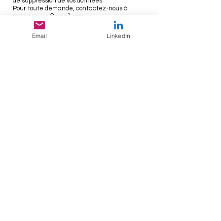
de suppression de vos données.
Pour toute demande, contactez-nous à :
myle.secure@gmail.com
⸻
Cookies
Email
LinkedIn
Le site peut utiliser des cookies à des fins de
navigation, de statistiques anonymes, ou de
fonctionnement. Lors de votre première
visite, un bandeau vous informe de leur
utilisation. Vous pouvez les refuser ou les
paramétrer via votre navigateur.
Mentions légales
CGV
Politique de confidentialité